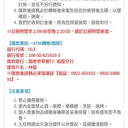
訂房，並且不另行通知。
匯款後請務必於轉帳後來電告知您的帳號後五碼，以便
確認，謝謝。
我們於收到訂金後，將為您保留房間，餘款到付。
※訂房時間早上09:00至晚上10:00，請於訂房時間來電。
【匯款資訊－ATM轉帳/匯款】
銀行代碼：013
銀行帳號：108-50-621633-3
匯款銀行：國泰世華銀行- 南投分行
匯款戶名：林璇
※匯款後請務必來電確認【電話：0921-654151、0932-6988
91】。
【注意事項】
禁止攜帶寵物。
室內全面禁止酒、吸煙、嚼檳榔、烹飪、燒烤。
個人貴重物品請隨身攜帶並妥善保管，如有遺失恕不負
責。
入住時請出示身分證件以供登記，並請繳清餘款。