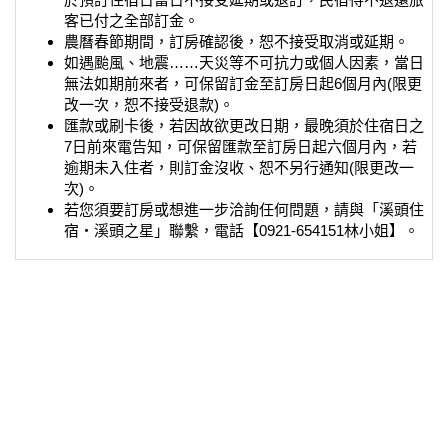
客已付之全部訂金。
農曆春節期間，訂房確認後，恕不接受取消或延期。
如遇颱風、地震……天災等不可抗力或個人因素，當日
無法如期前來者，可保留訂金至訂房日起6個月內(限更
改一次，恕不接受退款)。
匯款或刷卡後，若因故欲更改日期，最晚須於住宿日之
7日前來電告知，可保留匯款至訂房日起六個月內，若
逾期未入住者，則訂金沒收、恕不另行通知(限更改一
次)。
若您須要訂房或想進一步洽詢任何問題，請與「溪頭住
宿‧溪頭之星」聯繫，電話【0921-654151林小姐】。