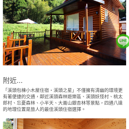
附近...
「溪頭包棟小木屋住宿‧溪頭之星」不僅擁有清幽的環境更
有著便捷的交通，鄰近溪頭森林遊樂區、溪頭妖怪村、桃太
郎村、忘憂森林、小半天、大崙山銀杏林等景點，四通八達
的地理位置是旅人的最佳溪頭住宿選擇。