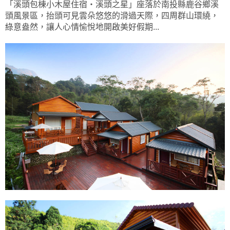
「溪頭包棟小木屋住宿‧溪頭之星」座落於南投縣鹿谷鄉溪
頭風景區，抬頭可見雲朵悠悠的滑過天際，四周群山環繞，
綠意盎然，讓人心情愉悅地開啟美好假期...