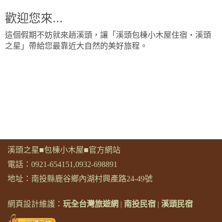
歡迎您來...
這個假期不妨就來趟溪頭，讓「溪頭包棟小木屋住宿‧溪頭
之星」帶給您最靠近大自然的美好旅程。
溪頭之星■包棟小木屋■官方網站
電話：
0921-654151
,
0932-698891
地址：南投縣鹿谷鄉內湖村興產路24-49號
網頁設計維護：
玩全台灣旅遊網
|
南投民宿
|
溪頭民宿